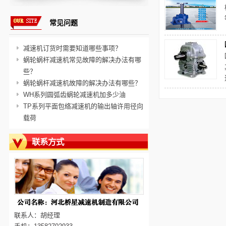
常见问题
减速机订货时需要知道哪些事项？
蜗轮蜗杆减速机常见故障的解决办法有哪
些？
蜗轮蜗杆减速机故障的解决办法有哪些？
WH系列圆弧齿蜗轮减速机加多少油
TP系列平面包络减速机的输出轴许用径向
载荷
联系方式
联系人：胡经理