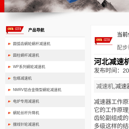
产品导航
当前
圆弧齿蜗轮蜗杆减速机
配步
圆柱蜗杆减速机
河北减速
WP系列蜗轮减速机
发布时间：2014/
包络减速机
减速机
,
减速
NMRV铝合金微型蜗轮减速机
减速器工作原
电炉专用减速机
它的工作原理
蜗轮丝杆升降机
齿轮副组成的
摆线针轮减速机
多级这样的结