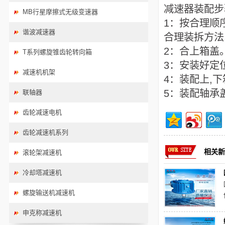
减速器装配步
MB行星摩擦式无级变速器
1：按合理顺
谐波减速器
合理装拆方法
2：合上箱盖
T系列螺旋锥齿轮转向箱
3：安装好定
减速机机架
4：装配上,
5：装配轴承
联轴器
齿轮减速电机
齿轮减速机系列
相关新
滚轮架减速机
冷却塔减速机
螺旋输送机减速机
申克称减速机