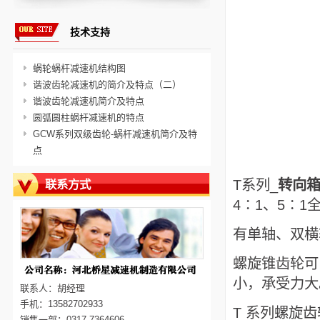
技术支持
蜗轮蜗杆减速机结构图
谐波齿轮减速机的简介及特点（二）
谐波齿轮减速机简介及特点
圆弧圆柱蜗杆减速机的特点
GCW系列双级齿轮-蜗杆减速机简介及特
点
T系列_
转向
联系方式
4∶1、5∶
有单轴、双横
螺旋锥齿轮可
小，承受力大
联系人：胡经理
手机：13582702933
T
系列螺旋齿
销售一部：0317-7364606