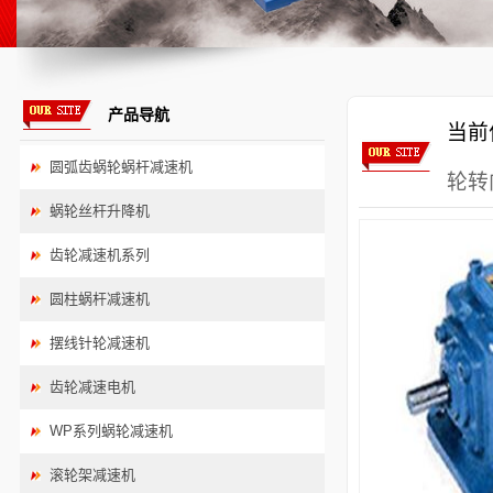
产品导航
当前
圆弧齿蜗轮蜗杆减速机
轮转
蜗轮丝杆升降机
齿轮减速机系列
圆柱蜗杆减速机
摆线针轮减速机
齿轮减速电机
WP系列蜗轮减速机
滚轮架减速机