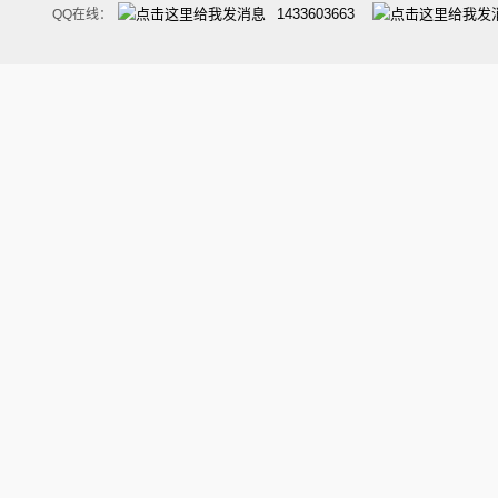
1433603663
QQ在线：