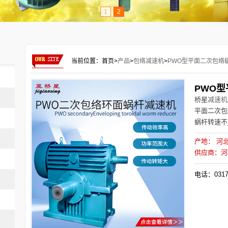
1
2
当前位置：
首页>
产品
>
包络减速机
>
PWO型平面二次包络
PWO
桥星
减速机
平面二次包
蜗杆转速不_过
产地： 河
供应商：河
电话：0317-