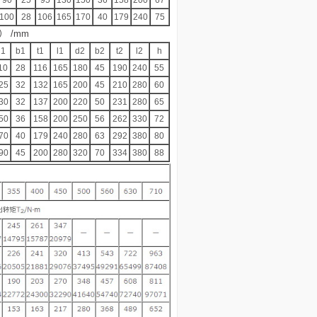
90
25
95
130
150
36
158
200
67
100
28
106
165
170
40
179
240
75
 /mm
­1
b­1
t1
l1
d2
b2
t2
l2
h
10
28
116
165
180
45
190
240
55
25
32
132
165
200
45
210
280
60
30
32
137
200
220
50
231
280
65
50
36
158
200
250
56
262
330
72
70
40
179
240
280
63
292
380
80
90
45
200
280
320
70
334
380
88