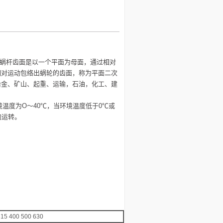
）其蜗杆齿面是以一个平面为母面，通过相对
相对运动包络出蜗轮的齿面，称为平面二次
治金、矿山、起重、运输，石油，化工、建
环境温度为O～40℃，当环境温度低于0℃或
向运转。
315 400 500 630