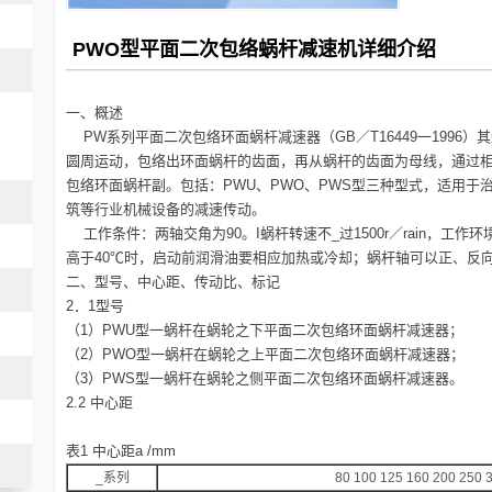
PWO型平面二次包络蜗杆减速机详细介绍
一、概述
PW系列平面二次包络环面蜗杆减速器（GB／T16449一1996
圆周运动，包络出环面蜗杆的齿面，再从蜗杆的齿面为母线，通过
包络环面蜗杆副。包括：PWU、PWO、PWS型三种型式，适用于
筑等行业机械设备的减速传动。
工作条件：两轴交角为90。I蜗杆转速不_过1500r／rain，工作
高于40℃时，启动前润滑油要相应加热或冷却；蜗杆轴可以正、反
二、型号、中心距、传动比、标记
2．1型号
（1）PWU型一蜗杆在蜗轮之下平面二次包络环面蜗杆减速器；
（2）PWO型一蜗杆在蜗轮之上平面二次包络环面蜗杆减速器；
（3）PWS型一蜗杆在蜗轮之侧平面二次包络环面蜗杆减速器。
2.2 中心距
表1 中心距a /mm
_系列
80 100 125 160 200 250 