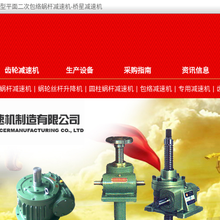
O型平面二次包络蜗杆减速机-桥星减速机
齿轮减速机
生产设备
采购指南
资讯信息
蜗杆减速机
|
蜗轮丝杆升降机
|
圆柱蜗杆减速机
|
包络减速机
|
专用减速机
|