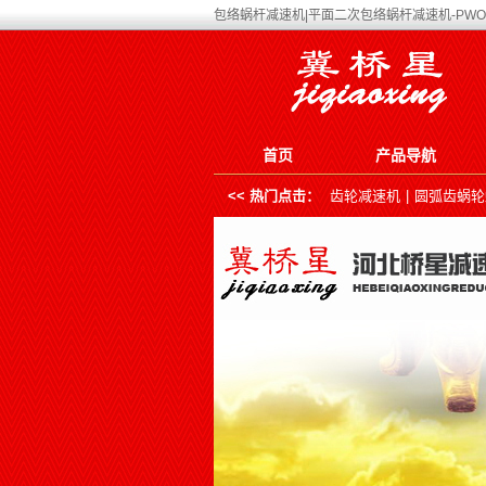
包络蜗杆减速机|平面二次包络蜗杆减速机-PW
首页
产品导航
<< 热门点击：
齿轮减速机
|
圆弧齿蜗轮